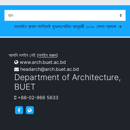
যান
অনলাইন ক্লাস সংশ্লিষ্টে পুনঃসংশোধিত জানুয়ারী ২০২০ সেশন প্রসঙ্গে →
আপনি লগইন নেই (
লগইন করুন
)
www.arch.buet.ac.bd
headarch@arch.buet.ac.bd
Department of Architecture,
BUET
+88-02-966 5633
archnews
arch.buet.ac.bd