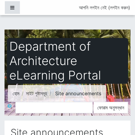
মাইন্ কনটেন্ট বাদ দিন
Side panel
আপনি লগইন নেই (
লগইন করুন
)
Department of
Architecture
eLearning Portal
হোম
সাইট পৃষ্টাসমূহ
Site announcements
অনুসন্ধান
ফোরাম অনুসন্ধান
Site announcements