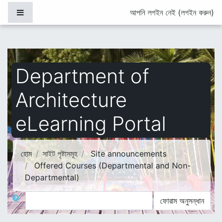
মাইন্ কনটেন্ট বাদ দিন
Side panel
আপনি লগইন নেই (
লগইন করুন
)
Department of
Architecture
eLearning Portal
হোম
সাইট পৃষ্টাসমূহ
Site announcements
Offered Courses (Departmental and Non-
Departmental)
অনুসন্ধান
ফোরাম অনুসন্ধান