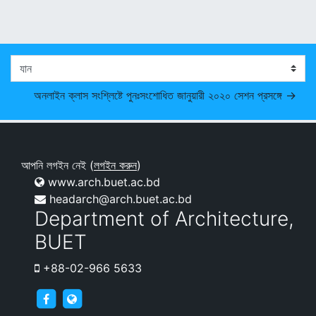
যান
অনলাইন ক্লাস সংশ্লিষ্টে পুনঃসংশোধিত জানুয়ারী ২০২০ সেশন প্রসঙ্গে →
আপনি লগইন নেই (
লগইন করুন
)
www.arch.buet.ac.bd
headarch@arch.buet.ac.bd
Department of Architecture,
BUET
+88-02-966 5633
archnews
arch.buet.ac.bd