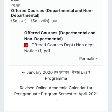
Offered Courses (Departmental and Non-
Number of replies: 0
Departmental)
{$a->নাম} - {$a->তারিখ} দ্বারা
Offered Courses (Departmental and
Non-Departmental)
Offered Courses Dept+Non dept
Notice (1).pdf
Permalink
← January 2020 টার্ম ফাইনাল পরীক্ষার Draft
Programme
Revised Online Academic Calendar for
Postgraduate Program Semester: April 2021
→