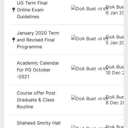
UG Term Final
DoA Buet
Online Exam
6 Jan 202
Guidelines
January 2020 Term
DoA Buet
and Revised Final
5 Jan 202
Programme
Academic Calendar
DoA Buet
For PG October
10 Dec 20
-2021
Course offer Post
DoA Buet
Graduate & Class
8 Dec 20
Routine
Shaheed Smrity Hall
DoA Buet