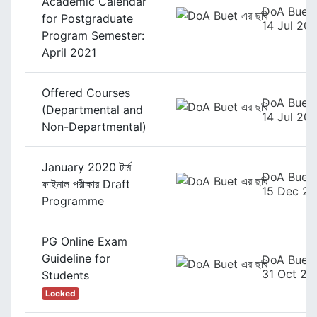
Academic Calendar
DoA Buet
for Postgraduate
14 Jul 20
Program Semester:
April 2021
Offered Courses
DoA Buet
(Departmental and
14 Jul 20
Non-Departmental)
January 2020 টার্ম
DoA Buet
ফাইনাল পরীক্ষার Draft
15 Dec 2
Programme
PG Online Exam
Guideline for
DoA Buet
31 Oct 20
Students
Locked