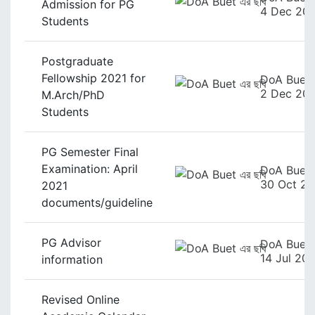
Admission for PG
4 Dec 20
Students
Postgraduate
Fellowship 2021 for
DoA Buet
2 Dec 20
M.Arch/PhD
Students
PG Semester Final
Examination: April
DoA Buet
30 Oct 20
2021
documents/guideline
PG Advisor
DoA Buet
14 Jul 20
information
Revised Online