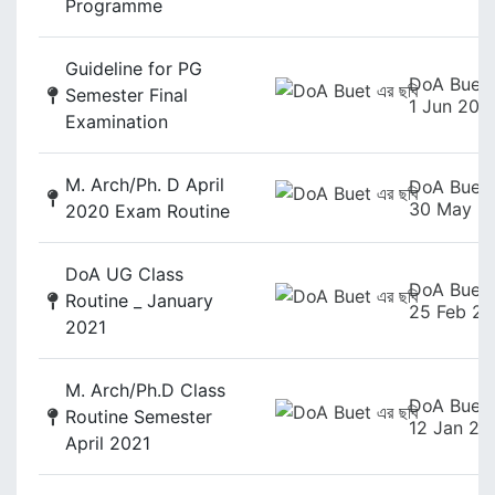
Programme
Guideline for PG
DoA Buet
Semester Final
1 Jun 202
Examination
M. Arch/Ph. D April
DoA Buet
30 May 2
2020 Exam Routine
DoA UG Class
DoA Buet
Routine _ January
25 Feb 20
2021
M. Arch/Ph.D Class
DoA Buet
Routine Semester
12 Jan 20
April 2021