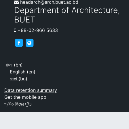
headarch@arch.buet.ac.bd
Department of Architecture,
BUET
+88-02-966 5633
archnews
arch.buet.ac.bd
বাংলা ‎(bn)‎
English ‎(en)‎
বাংলা ‎(bn)‎
Data retention summary
Get the mobile app
প্রমিত থিমের সুইচ