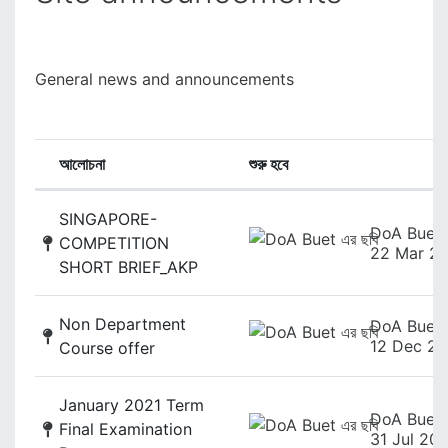
General news and announcements
আলোচনা
শুরু হবে
অবস্থা
List of discussions. Showing 21 of 
SINGAPORE-
DoA Buet
COMPETITION
22 Mar 2
SHORT BRIEF_AKP
Non Department
DoA Buet
12 Dec 20
Course offer
January 2021 Term
DoA Buet
Final Examination
31 Jul 20