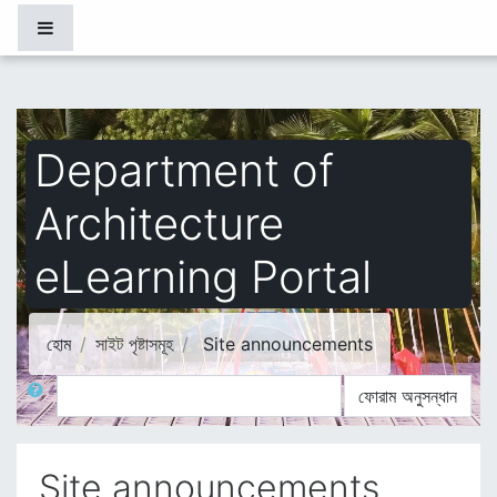
মাইন্ কনটেন্ট বাদ দিন
Side panel
Department of
Architecture
eLearning Portal
হোম
সাইট পৃষ্টাসমূহ
Site announcements
অনুসন্ধান
ফোরাম অনুসন্ধান
Site announcements